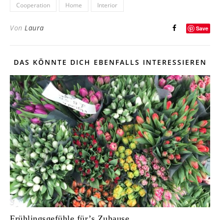
Cooperation
Home
Interior
Von
Laura
Save
DAS KÖNNTE DICH EBENFALLS INTERESSIEREN
Frühlingsgefühle für’s Zuhause