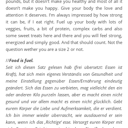
pounds, but it doesn’t make you healthy and most of all it
doesn’t make you happy. Give your body the love and
attention it deserves. I’m always impressed by how strong
it can be, if I eat right. Fuel up your body with lots of
veggies, fruits, a bit of protein, complex carbs and also
some sweet treats here and there and you will feel strong,
energized and simply good. And that should count. Not the
question wether you are a size 2 or not.
//
Food is fuel.
Seit ich diesen Satz gelesen hab (frei übersetzt: Essen ist
Kraft), hat sich mein eigenes Verständis von Gesundheit und
meine Einstellung gegenüber Essen/Ernährung eindeutig
geändert. Sich das Essen zu verbieten, mag vielleicht den ein
oder anderen Kilo purzeln lassen, aber es macht einen nicht
gesund und vor allem macht es einen nicht glücklich. Gebt
eurem Körper die Liebe und Aufmerksamkeit, die er verdient.
Ich bin immer wieder überrascht, wie ausdauernd er sein
kann, wenn ich das ‚Richtige‘ esse. Versorgt euren Körper mit