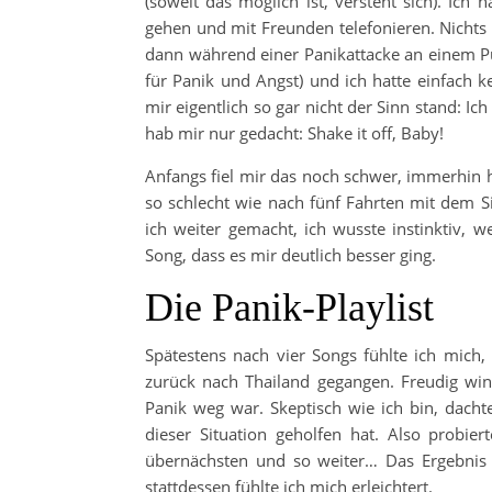
(soweit das möglich ist, versteht sich). Ich 
gehen und mit Freunden telefonieren. Nichts
dann während einer Panikattacke an einem Pu
für Panik und Angst) und ich hatte einfach 
mir eigentlich so gar nicht der Sinn stand: 
hab mir nur gedacht: Shake it off, Baby!
Anfangs fiel mir das noch schwer, immerhi
so schlecht wie nach fünf Fahrten mit dem Si
ich weiter gemacht, ich wusste instinktiv,
Song, dass es mir deutlich besser ging.
Die Panik-Playlist
Spätestens nach vier Songs fühlte ich mich,
zurück nach Thailand gegangen. Freudig wink
Panik weg war. Skeptisch wie ich bin, dachte
dieser Situation geholfen hat. Also probi
übernächsten und so weiter… Das Ergebnis
stattdessen fühlte ich mich erleichtert.