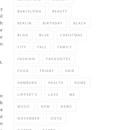
rz
BARCELONA
BEAUTY
il
ch
BERLIN
BIRTHDAY
BLACK
er
BLOG
BLUE
CHRISTMAS
er
en
CITY
FALL
FAMILY
FASHION
FAVOURITES
t.
FOOD
FRIDAY
HAIR
HAMBURG
HEALTH
HOME
LIPPERT'S
LOVE
ME
so
ab
MUSIC
NEW
NEWS
de
st
NOVEMBER
OOTD
nn