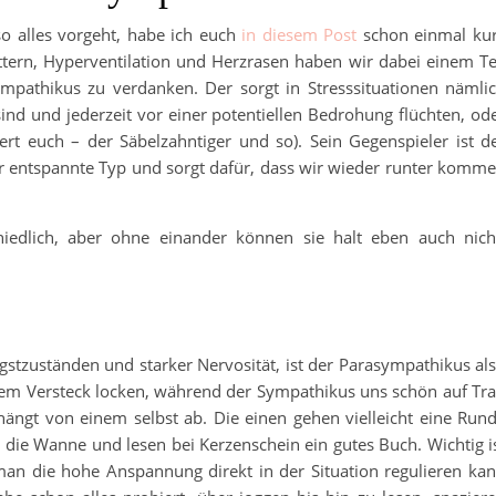
o alles vorgeht, habe ich euch
in diesem Post
schon einmal ku
ttern, Hyperventilation und Herzrasen haben wir dabei einem Te
pathikus zu verdanken. Der sorgt in Stresssituationen nämli
 sind und jederzeit vor einer potentiellen Bedrohung flüchten, od
t euch – der Säbelzahntiger und so). Sein Gegenspieler ist d
r entspannte Typ und sorgt dafür, dass wir wieder runter komm
hiedlich, aber ohne einander können sie halt eben auch nich
ngstzuständen und starker Nervosität, ist der Parasympathikus al
nem Versteck locken, während der Sympathikus uns schön auf Tr
ängt von einem selbst ab. Die einen gehen vielleicht eine Run
 die Wanne und lesen bei Kerzenschein ein gutes Buch. Wichtig i
 man die hohe Anspannung direkt in der Situation regulieren ka