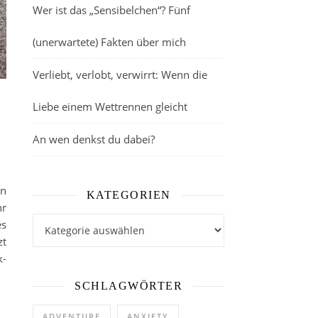
Wer ist das „Sensibelchen“? Fünf
(unerwartete) Fakten über mich
Verliebt, verlobt, verwirrt: Wenn die
Liebe einem Wettrennen gleicht
An wen denkst du dabei?
in
KATEGORIEN
hr
Kategorien
es
zt
k-
SCHLAGWÖRTER
ADVENTURE
ANXIETY