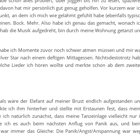
habe schon alles probiert, über joggen bis hin zu lesen, spazier
 davon hat mir persönlich gut genug geholfen. Vor kurzem war i
nkt, an dem ich mich wie gelähmt gefühlt habe (ebenfalls typis
keinen. Bock. Mehr. Also habe ich genau das gemacht, wonach i
Ich hab die Musik aufgedreht, bin durch meine Wohnung getanzt u
n habe ich Momente zuvor noch schwer atmen müssen und mir w
lver Star nach einem deftigen Mittagessen. Nichtsdestotrotz ha
 welche Lieder ich hören wollte und merkte schon ab dem zweit
 als wäre der Elefant auf meiner Brust endlich aufgestanden u
te ich ihm hinterher und stellte mit Erstaunen fest, dass mei
 ich natürlich zunächst, dass meine Tanzeinlage vielleicht nur 
erte ich es auch beim nächsten Anflug von Panik aus, und be
 war immer das Gleiche: Die Panik/Angst/Anspannung war we