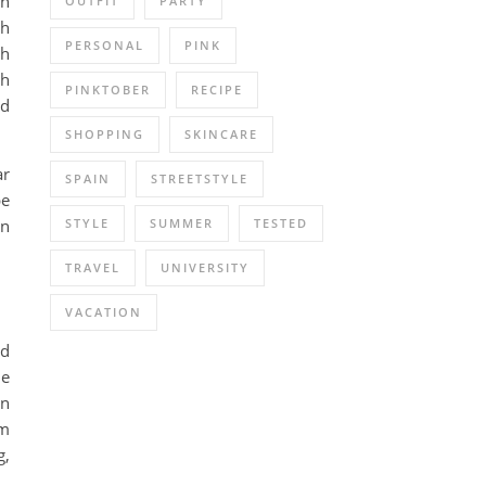
en
OUTFIT
PARTY
ch
PERSONAL
PINK
ch
ch
PINKTOBER
RECIPE
nd
SHOPPING
SKINCARE
ar
SPAIN
STREETSTYLE
be
en
STYLE
SUMMER
TESTED
TRAVEL
UNIVERSITY
VACATION
nd
ne
in
im
g,